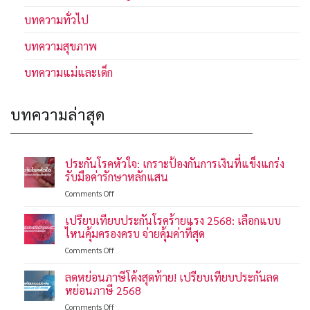
บทความทั่วไป
บทความสุขภาพ
บทความแม่และเด็ก
บทความล่าสุด
ประกันโรคหัวใจ: เกราะป้องกันการเงินที่แข็งแกร่ง
รับมือค่ารักษาหลักแสน
on
Comments Off
ประกัน
โรค
เปรียบเทียบประกันโรคร้ายแรง 2568: เลือกแบบ
หัวใจ:
ไหนคุ้มครองครบ จ่ายคุ้มค่าที่สุด
เกราะ
on
Comments Off
ป้องกัน
เปรียบ
การ
เทียบ
ลดหย่อนภาษีโค้งสุดท้าย! เปรียบเทียบประกันลด
เงิน
ประกัน
ที่
หย่อนภาษี 2568
โรค
แข็งแกร่ง
on
Comments Off
ร้าย