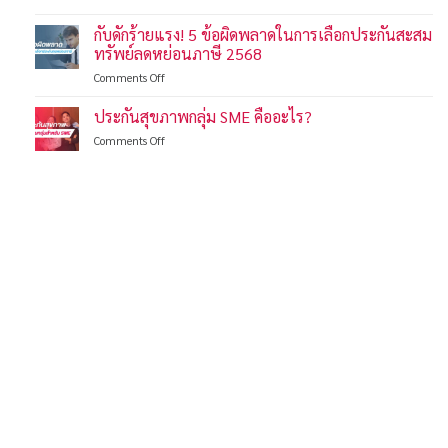
รับมือ
ลด
แรง
ค่า
หย่อน
กับดักร้ายแรง! 5 ข้อผิดพลาดในการเลือกประกันสะสม
2568:
รักษา
ภาษี
เลือก
ทรัพย์ลดหย่อนภาษี 2568
หลัก
โค้ง
แบบ
แสน
on
Comments Off
สุดท้าย!
ไหน
กับ
เปรียบ
คุ้มครอง
ดัก
ประกันสุขภาพกลุ่ม SME คืออะไร?
เทียบ
ครบ
ร้าย
ประกัน
จ่าย
on
Comments Off
แรง!
ลด
คุ้ม
ประกัน
5
หย่อน
ค่าที่
สุขภาพ
ข้อ
ภาษี
สุด
กลุ่ม
ผิด
2568
SME
พลาด
คือ
ใน
อะไร?
การ
เลือก
ประกัน
สะสม
ทรัพย์
ลด
หย่อน
ภาษี
2568