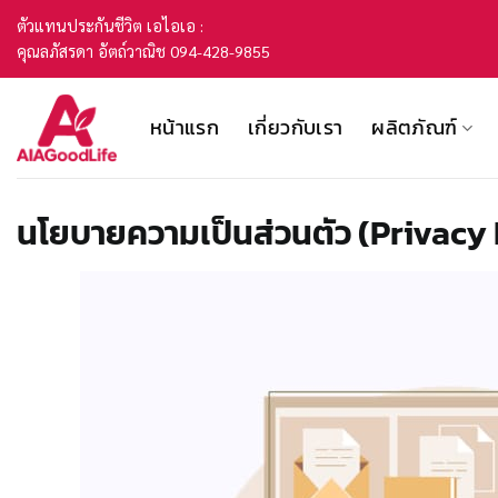
Skip
ตัวแทนประกันชีวิต เอไอเอ :
to
คุณลภัสรดา อัตถ์วาณิช 094-428-9855
content
หน้าแรก
เกี่ยวกับเรา
ผลิตภัณฑ์
นโยบายความเป็นส่วนตัว (Privacy 