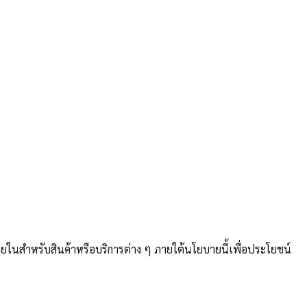
ยในสำหรับสินค้าหรือบริการต่าง ๆ ภายใต้นโยบายนี้เพื่อประโยชน์