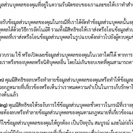
อมูลส่วนบุคคลของคุณที่อยู่ในความรับผิดชอบของเราและขอให้เราทำสำเนา
อรับข้อมูลส่วนบุคคลของคุณในกรณีที่เราได้จัดทำข้อมูลส่วนบุคคลนั้นอย
ได้ด้วยวิธีการอัตโนมัติ รวมทั้งมีสิทธิขอให้เราส่งหรือโอนข้อมูลส่วน
นบุคคลที่เราส่งหรือโอนข้อมูลส่วนบุคคลในรูปแบบดังกล่าวไปยังผู้ควบค
รวบรวม ใช้ หรือเปิดเผยข้อมูลส่วนบุคคลของคุณในเวลาใดก็ได้ หากการเ
าหรือของบุคคลหรือนิติบุคคลอื่น โดยไม่เกินขอบเขตที่คุณสามารถคา
n)
คุณมีสิทธิขอลบหรือทำลายข้อมูลส่วนบุคคลของคุณหรือทำให้ข้อมูลส่วน
กฎหมายที่เกี่ยวข้องหรือเห็นว่าเราหมดความจำเป็นในการเก็บรักษาไว้ตา
างต้นแล้ว
ing)
คุณมีสิทธิขอให้ระงับการใช้ข้อมูลส่วนบุคคลชั่วคราวในกรณีที่เรา
ละต้องลบหรือทำลายข้อมูลส่วนบุคคลของคุณตามกฎหมายที่เกี่ยวข้องแ
้ไขข้อมูลส่วนบุคคลของคุณให้ถูกต้อง เป็นปัจจุบัน สมบูรณ์ และไม่ก่อให
รียนต่อผู้มีอำนาจตามกฎหมายที่เกี่ยวข้อง หากคุณเชื่อว่าการเก็บรวบรว