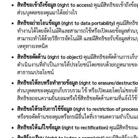
สิทธิขอเข้าถึงข้อมูล (right to access)
คุณมีสิทธิขอเข้าถึงข้
ส่วนบุคคลของคุณมาได้อย่างไร
สิทธิขอถ่ายโอนข้อมูล (right to data portability)
คุณมีสิทธิข
ทำงานได้โดยอัตโนมัติและสามารถใช้หรือเปิดเผยข้อมูลส่วนบุคคล
สามารถทำได้ด้วยวิธีการอัตโนมัติ และมีสิทธิขอรับข้อมูลส่ว
เหตุทางเทคนิค
สิทธิขอคัดค้าน (right to object)
คุณมีสิทธิขอคัดค้านการเก็บ
ดำเนินงานที่จำเป็นภายใต้ประโยชน์โดยชอบด้วยกฎหมายของเร
สาธารณประโยชน์
สิทธิขอให้ลบหรือทำลายข้อมูล (right to erasure/destructio
ส่วนบุคคลของคุณถูกเก็บรวบรวม ใช้ หรือเปิดเผยโดยไม่ชอบด้วย
สิทธิขอถอนความยินยอมหรือใช้สิทธิขอคัดค้านตามที่แจ้งไว้ข้
สิทธิขอให้ระงับการใช้ข้อมูล (right to restriction of process
หรือขอคัดค้านของคุณหรือกรณีอื่นใดที่เราหมดความจำเป็นแ
สิทธิขอให้แก้ไขข้อมูล (right to rectification)
คุณมีสิทธิขอแก
สิทธิร้องเรียน (right to lodge a complaint)
คุณมีสิทธิร้องเ