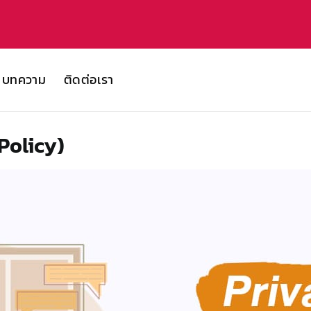
บทความ
ติดต่อเรา
Policy)