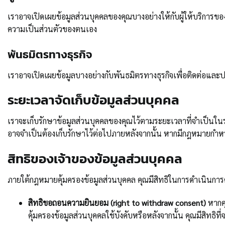
เราอาจเปิดเผยข้อมูลส่วนบุคคลของคุณบางอย่างให้กับผู้ให้บริการของ
ความเป็นส่วนตัวของตนเอง
พันธมิตรทางธุรกิจ
เราอาจเปิดเผยข้อมูลบางอย่างกับพันธมิตรทางธุรกิจเพื่อติดต่อและป
ระยะเวลาจัดเก็บข้อมูลส่วนบุคคล
เราจะเก็บรักษาข้อมูลส่วนบุคคลของคุณไว้ตามระยะเวลาที่จำเป็นในระหว
อาจจำเป็นต้องเก็บรักษาไว้ต่อไปภายหลังจากนั้น หากมีกฎหมายกำหน
สิทธิของเจ้าของข้อมูลส่วนบุคคล
ภายใต้กฎหมายคุ้มครองข้อมูลส่วนบุคคล คุณมีสิทธิในการดำเนินการดั
สิทธิขอถอนความยินยอม (right to withdraw consent)
หากคุ
คุ้มครองข้อมูลส่วนบุคคลใช้บังคับหรือหลังจากนั้น คุณมีสิทธิ