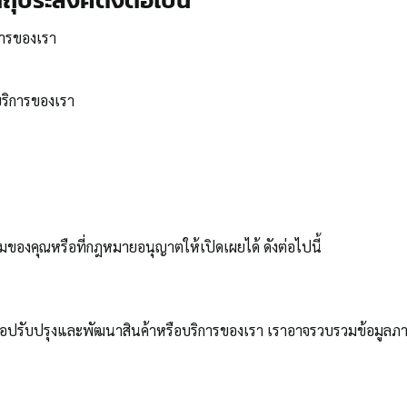
การของเรา
บริการของเรา
มของคุณหรือที่กฎหมายอนุญาตให้เปิดเผยได้ ดังต่อไปนี้
ื่อปรับปรุงและพัฒนาสินค้าหรือบริการของเรา เราอาจรวบรวมข้อมูลภา