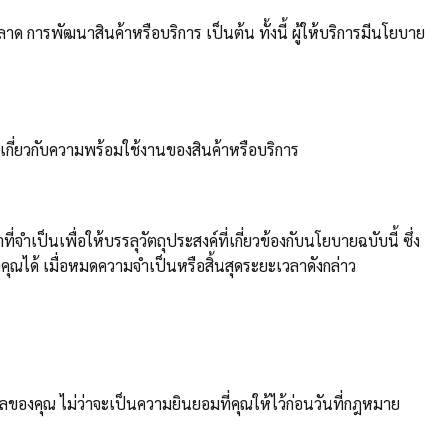
ด การพัฒนาสินค้าหรือบริการ เป็นต้น ทั้งนี้ ผู้ให้บริการมีนโยบาย
เกี่ยวกับความพร้อมใช้งานของสินค้าหรือบริการ
เป็นเพื่อให้บรรลุวัตถุประสงค์ที่เกี่ยวข้องกับนโยบายฉบับนี้ ซึ่ง
ุณได้ เมื่อหมดความจำเป็นหรือสิ้นสุดระยะเวลาดังกล่าว
ของคุณ ไม่ว่าจะเป็นความยินยอมที่คุณให้ไว้ก่อนวันที่กฎหมาย