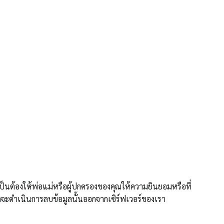
็นต้องให้พ่อแม่หรือผู้ปกครองของคุณให้ความยินยอมหรือที่
าจะดำเนินการลบข้อมูลนั้นออกจากเซิร์ฟเวอร์ของเรา