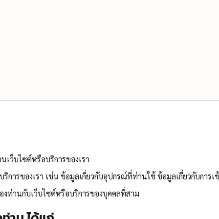
้งานเว็บไซต์หรือบริการของเรา
บริการของเรา เช่น ข้อมูลเกี่ยวกับอุปกรณ์ที่ท่านใช้ ข้อมูลเกี่ยวกับกา
ชีของท่านกับเว็บไซต์หรือบริการของบุคคลที่สาม
่าน ได้แก่