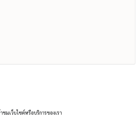
รเข้าชมเว็บไซต์หรือบริการของเรา