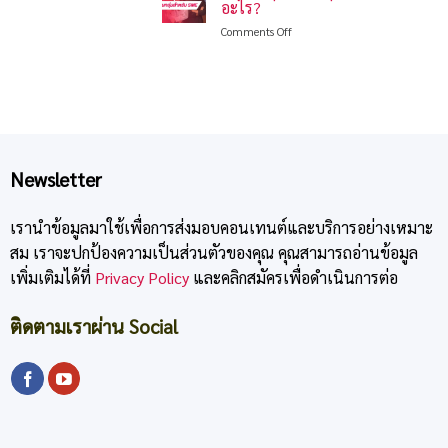
ลด
ค่าที่
อะไร?
แรง!
หย่อน
สุด
on
Comments Off
5
ภาษี
ประกัน
ข้อ
2568
สุขภาพ
ผิด
กลุ่ม
พลาด
SME
ใน
คือ
การ
อะไร?
เลือก
ประกัน
สะสม
Newsletter
ทรัพย์
ลด
หย่อน
เรานำข้อมูลมาใช้เพื่อการส่งมอบคอนเทนต์และบริการอย่างเหมาะ
ภาษี
สม เราจะปกป้องความเป็นส่วนตัวของคุณ คุณสามารถอ่านข้อมูล
2568
เพิ่มเติมได้ที่
Privacy Policy
และคลิกสมัครเพื่อดำเนินการต่อ
ติดตามเราผ่าน Social