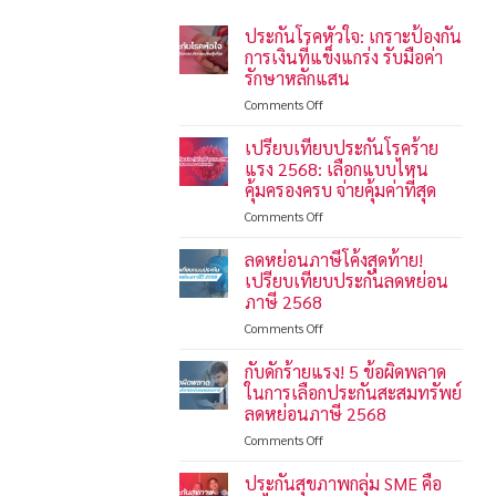
ประกันโรคหัวใจ: เกราะป้องกัน
การเงินที่แข็งแกร่ง รับมือค่า
รักษาหลักแสน
on
Comments Off
ประกัน
โรค
เปรียบเทียบประกันโรคร้าย
หัวใจ:
แรง 2568: เลือกแบบไหน
เกราะ
คุ้มครองครบ จ่ายคุ้มค่าที่สุด
ป้องกัน
on
Comments Off
การ
เปรียบ
เงิน
เทียบ
ที่
ลดหย่อนภาษีโค้งสุดท้าย!
ประกัน
แข็งแกร่ง
เปรียบเทียบประกันลดหย่อน
โรค
รับมือ
ภาษี 2568
ร้าย
ค่า
on
Comments Off
แรง
รักษา
ลด
2568:
หลัก
หย่อน
เลือก
แสน
กับดักร้ายแรง! 5 ข้อผิดพลาด
ภาษี
แบบ
ในการเลือกประกันสะสมทรัพย์
โค้ง
ไหน
ลดหย่อนภาษี 2568
สุดท้าย!
คุ้มครอง
on
Comments Off
เปรียบ
ครบ
กับ
เทียบ
จ่าย
ดัก
ประกัน
คุ้ม
ประกันสุขภาพกลุ่ม SME คือ
ร้าย