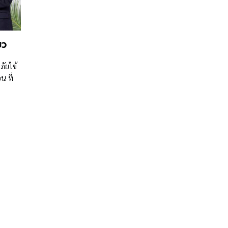
ยว
ภัยไข้
น ที่