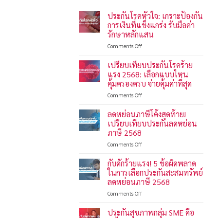
ประกันโรคหัวใจ: เกราะป้องกัน
การเงินที่แข็งแกร่ง รับมือค่า
รักษาหลักแสน
on
Comments Off
ประกัน
โรค
เปรียบเทียบประกันโรคร้าย
หัวใจ:
แรง 2568: เลือกแบบไหน
เกราะ
คุ้มครองครบ จ่ายคุ้มค่าที่สุด
ป้องกัน
on
Comments Off
การ
เปรียบ
เงิน
เทียบ
ที่
ลดหย่อนภาษีโค้งสุดท้าย!
ประกัน
แข็งแกร่ง
เปรียบเทียบประกันลดหย่อน
โรค
รับมือ
ภาษี 2568
ร้าย
ค่า
on
Comments Off
แรง
รักษา
ลด
2568:
หลัก
หย่อน
เลือก
แสน
กับดักร้ายแรง! 5 ข้อผิดพลาด
ภาษี
แบบ
ในการเลือกประกันสะสมทรัพย์
โค้ง
ไหน
ลดหย่อนภาษี 2568
สุดท้าย!
คุ้มครอง
on
Comments Off
เปรียบ
ครบ
กับ
เทียบ
จ่าย
ดัก
ประกัน
คุ้ม
ประกันสุขภาพกลุ่ม SME คือ
ร้าย