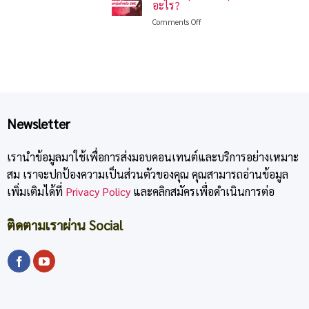
ลด
ค่าที่
อะไร?
แรง!
หย่อน
สุด
on
Comments Off
5
ภาษี
ประกัน
ข้อ
2568
สุขภาพ
ผิด
กลุ่ม
พลาด
SME
ใน
คือ
การ
อะไร?
เลือก
ประกัน
สะสม
Newsletter
ทรัพย์
ลด
หย่อน
เรานำข้อมูลมาใช้เพื่อการส่งมอบคอนเทนต์และบริการอย่างเหมาะ
ภาษี
สม เราจะปกป้องความเป็นส่วนตัวของคุณ คุณสามารถอ่านข้อมูล
2568
เพิ่มเติมได้ที่
Privacy Policy
และคลิกสมัครเพื่อดำเนินการต่อ
ติดตามเราผ่าน Social