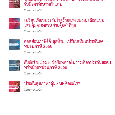
รับมือค่ารักษาหลักแสน
on
Comments Off
ประกัน
โรค
เปรียบเทียบประกันโรคร้ายแรง 2568: เลือกแบบ
หัวใจ:
ไหนคุ้มครองครบ จ่ายคุ้มค่าที่สุด
เกราะ
on
Comments Off
ป้องกัน
เปรียบ
การ
เทียบ
ลดหย่อนภาษีโค้งสุดท้าย! เปรียบเทียบประกันลด
เงิน
ประกัน
ที่
หย่อนภาษี 2568
โรค
แข็งแกร่ง
on
Comments Off
ร้าย
รับมือ
ลด
แรง
ค่า
หย่อน
กับดักร้ายแรง! 5 ข้อผิดพลาดในการเลือกประกันสะสม
2568:
รักษา
ภาษี
เลือก
ทรัพย์ลดหย่อนภาษี 2568
หลัก
โค้ง
แบบ
แสน
on
Comments Off
สุดท้าย!
ไหน
กับ
เปรียบ
คุ้มครอง
ดัก
ประกันสุขภาพกลุ่ม SME คืออะไร?
เทียบ
ครบ
ร้าย
ประกัน
จ่าย
on
Comments Off
แรง!
ลด
คุ้ม
ประกัน
5
หย่อน
ค่าที่
สุขภาพ
ข้อ
ภาษี
สุด
กลุ่ม
ผิด
2568
SME
พลาด
คือ
ใน