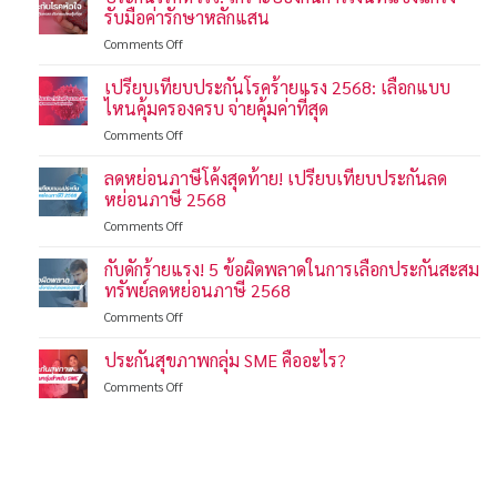
รับมือค่ารักษาหลักแสน
on
Comments Off
ประกัน
โรค
เปรียบเทียบประกันโรคร้ายแรง 2568: เลือกแบบ
หัวใจ:
ไหนคุ้มครองครบ จ่ายคุ้มค่าที่สุด
เกราะ
on
Comments Off
ป้องกัน
เปรียบ
การ
เทียบ
ลดหย่อนภาษีโค้งสุดท้าย! เปรียบเทียบประกันลด
เงิน
ประกัน
ที่
หย่อนภาษี 2568
โรค
แข็งแกร่ง
on
Comments Off
ร้าย
รับมือ
ลด
แรง
ค่า
หย่อน
กับดักร้ายแรง! 5 ข้อผิดพลาดในการเลือกประกันสะสม
2568:
รักษา
ภาษี
เลือก
ทรัพย์ลดหย่อนภาษี 2568
หลัก
โค้ง
แบบ
แสน
on
Comments Off
สุดท้าย!
ไหน
กับ
เปรียบ
คุ้มครอง
ดัก
ประกันสุขภาพกลุ่ม SME คืออะไร?
เทียบ
ครบ
ร้าย
ประกัน
จ่าย
on
Comments Off
แรง!
ลด
คุ้ม
ประกัน
5
หย่อน
ค่าที่
สุขภาพ
ข้อ
ภาษี
สุด
กลุ่ม
ผิด
2568
SME
พลาด
คือ
ใน