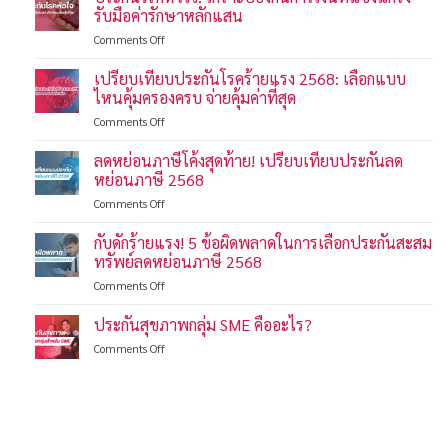
รับมือค่ารักษาหลักแสน
on
Comments Off
ประกัน
โรค
เปรียบเทียบประกันโรคร้ายแรง 2568: เลือกแบบ
หัวใจ:
ไหนคุ้มครองครบ จ่ายคุ้มค่าที่สุด
เกราะ
on
Comments Off
ป้องกัน
เปรียบ
การ
เทียบ
ลดหย่อนภาษีโค้งสุดท้าย! เปรียบเทียบประกันลด
เงิน
ประกัน
ที่
หย่อนภาษี 2568
โรค
แข็งแกร่ง
on
Comments Off
ร้าย
รับมือ
ลด
แรง
ค่า
หย่อน
กับดักร้ายแรง! 5 ข้อผิดพลาดในการเลือกประกันสะสม
2568:
รักษา
ภาษี
เลือก
ทรัพย์ลดหย่อนภาษี 2568
หลัก
โค้ง
แบบ
แสน
on
Comments Off
สุดท้าย!
ไหน
กับ
เปรียบ
คุ้มครอง
ดัก
ประกันสุขภาพกลุ่ม SME คืออะไร?
เทียบ
ครบ
ร้าย
ประกัน
จ่าย
on
Comments Off
แรง!
ลด
คุ้ม
ประกัน
5
หย่อน
ค่าที่
สุขภาพ
ข้อ
ภาษี
สุด
กลุ่ม
ผิด
2568
SME
พลาด
คือ
ใน